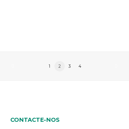
Programa Especial da Reserva Natural do Paul de
Arzila
1
2
3
4
CONTACTE-NOS