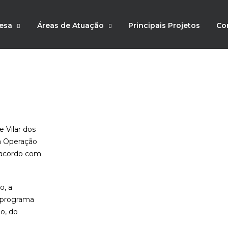
esa
Áreas de Atuação
Principais Projetos
Co
e Vilar dos
a Operação
e acordo com
o, a
o programa
o, do